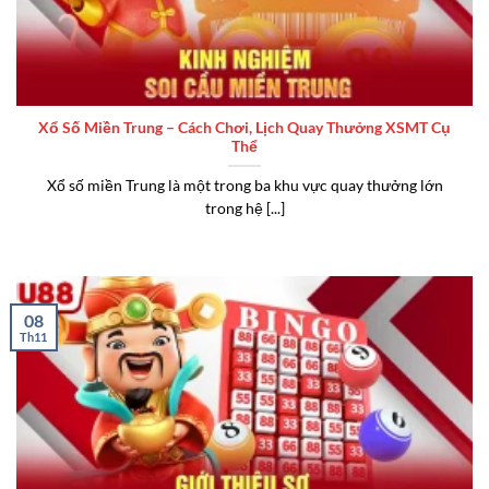
Xổ Số Miền Trung – Cách Chơi, Lịch Quay Thưởng XSMT Cụ
Thể
Xổ số miền Trung là một trong ba khu vực quay thưởng lớn
trong hệ [...]
08
Th11