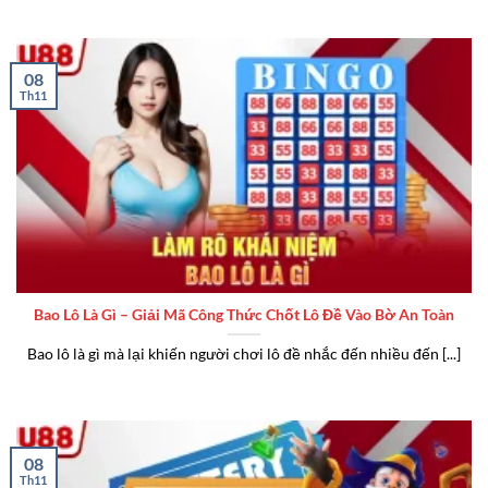
08
Th11
Bao Lô Là Gì – Giải Mã Công Thức Chốt Lô Đề Vào Bờ An Toàn
Bao lô là gì mà lại khiến người chơi lô đề nhắc đến nhiều đến [...]
08
Th11