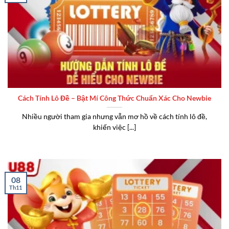
Cách Tính Lô Đề – Bật Mí Công Thức Chuẩn Xác Cho Newbie
Nhiều người tham gia nhưng vẫn mơ hồ về cách tính lô đề,
khiến việc [...]
08
Th11