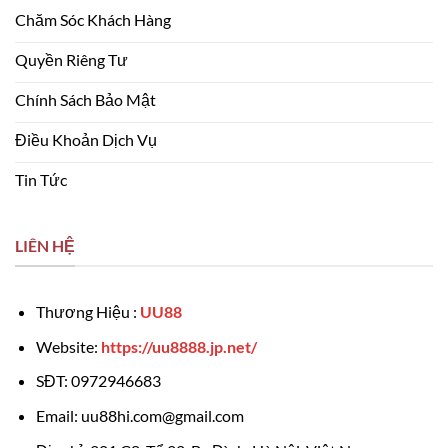
Chăm Sóc Khách Hàng
Quyền Riêng Tư
Chính Sách Bảo Mật
Điều Khoản Dịch Vụ
Tin Tức
LIÊN HỆ
Thương Hiệu :
UU88
Website:
https://uu8888.jp.net/
SĐT: 0972946683
Email:
uu88hi.com@gmail.com