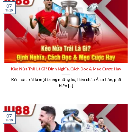
07
Th10
Kèo Nửa Trái Là Gì? Định Nghĩa, Cách Đọc & Mẹo Cược Hay
Kèo nửa trái là một trong những loại kèo châu Á cơ bản, phổ
biến [...]
07
Th10