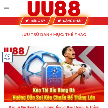
Chuyển
đến
nội
dung
ĐĂNG KÝ
ĐĂNG NHẬP
LƯU TRỮ DANH MỤC:
THỂ THAO
07
Th10
Kèo Tài Xỉu Bóng Đá – Hướng Dẫn Soi Kèo Chuẩn Để Thắng