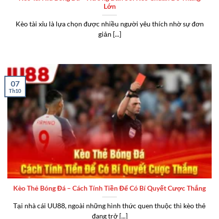
Lớn
Kèo tài xỉu là lựa chọn được nhiều người yêu thích nhờ sự đơn
giản [...]
07
Th10
Kèo Thẻ Bóng Đá – Cách Tính Tiền Để Có Bí Quyết Cược Thắng
Tại nhà cái UU88, ngoài những hình thức quen thuộc thì kèo thẻ
đang trở [...]