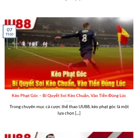
07
Th10
Kèo Phạt Góc – Bí Quyết Soi Kèo Chuẩn, Vào Tiền Đúng Lúc
Trong chuyên mục cá cược thể thao UU88, kèo phạt góc là một
lựa chọn [...]