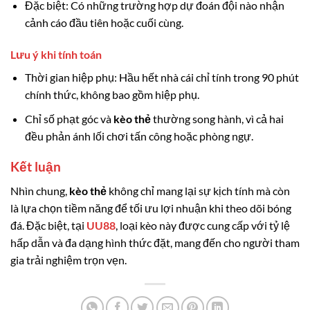
Đặc biệt: Có những trường hợp dự đoán đội nào nhận
cảnh cáo đầu tiên hoặc cuối cùng.
Lưu ý khi tính toán
Thời gian hiệp phụ: Hầu hết nhà cái chỉ tính trong 90 phút
chính thức, không bao gồm hiệp phụ.
Chỉ số phạt góc và
kèo thẻ
thường song hành, vì cả hai
đều phản ánh lối chơi tấn công hoặc phòng ngự.
Kết luận
Nhìn chung,
kèo thẻ
không chỉ mang lại sự kịch tính mà còn
là lựa chọn tiềm năng để tối ưu lợi nhuận khi theo dõi bóng
đá. Đặc biệt, tại
UU88
, loại kèo này được cung cấp với tỷ lệ
hấp dẫn và đa dạng hình thức đặt, mang đến cho người tham
gia trải nghiệm trọn vẹn.