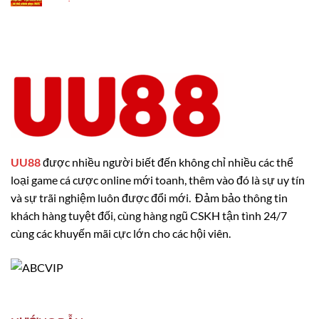
UU88
được nhiều người biết đến không chỉ nhiều các thể
loại game cá cược online mới toanh, thêm vào đó là sự uy tín
và sự trãi nghiệm luôn được đổi mới. Đảm bảo thông tin
khách hàng tuyệt đối, cùng hàng ngũ CSKH tận tình 24/7
cùng các khuyến mãi cực lớn cho các hội viên.