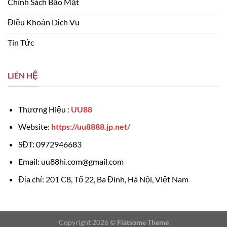
Chính Sách Bảo Mật
Điều Khoản Dịch Vụ
Tin Tức
LIÊN HỆ
Thương Hiệu :
UU88
Website:
https://uu8888.jp.net/
SĐT: 0972946683
Email:
uu88hi.com@gmail.com
Địa chỉ: 201 C8, Tổ 22, Ba Đình, Hà Nội, Việt Nam
Copyright 2026 ©
Flatsome Theme