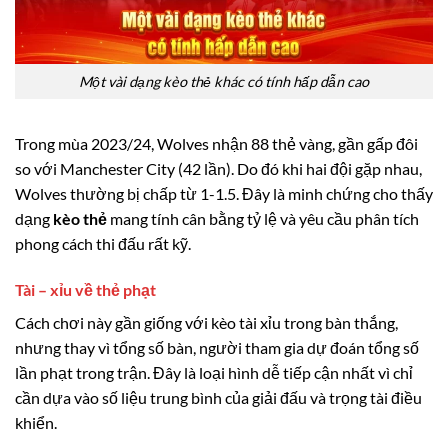
Một vài dạng kèo thẻ khác có tính hấp dẫn cao
Trong mùa 2023/24, Wolves nhận 88 thẻ vàng, gần gấp đôi
so với Manchester City (42 lần). Do đó khi hai đội gặp nhau,
Wolves thường bị chấp từ 1-1.5. Đây là minh chứng cho thấy
dạng
kèo thẻ
mang tính cân bằng tỷ lệ và yêu cầu phân tích
phong cách thi đấu rất kỹ.
Tài – xỉu về thẻ phạt
Cách chơi này gần giống với kèo tài xỉu trong bàn thắng,
nhưng thay vì tổng số bàn, người tham gia dự đoán tổng số
lần phạt trong trận. Đây là loại hình dễ tiếp cận nhất vì chỉ
cần dựa vào số liệu trung bình của giải đấu và trọng tài điều
khiển.