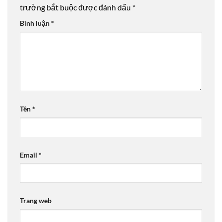
trường bắt buộc được đánh dấu
*
Bình luận
*
Tên
*
Email
*
Trang web