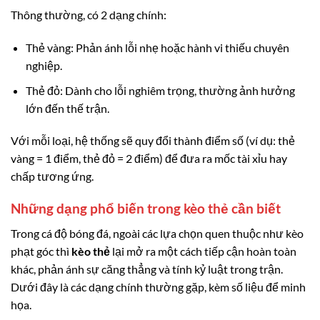
Thông thường, có 2 dạng chính:
Thẻ vàng: Phản ánh lỗi nhẹ hoặc hành vi thiếu chuyên
nghiệp.
Thẻ đỏ: Dành cho lỗi nghiêm trọng, thường ảnh hưởng
lớn đến thế trận.
Với mỗi loại, hệ thống sẽ quy đổi thành điểm số (ví dụ: thẻ
vàng = 1 điểm, thẻ đỏ = 2 điểm) để đưa ra mốc tài xỉu hay
chấp tương ứng.
Những dạng phổ biến trong kèo thẻ cần biết
Trong cá độ bóng đá, ngoài các lựa chọn quen thuộc như kèo
phạt góc thì
kèo thẻ
lại mở ra một cách tiếp cận hoàn toàn
khác, phản ánh sự căng thẳng và tính kỷ luật trong trận.
Dưới đây là các dạng chính thường gặp, kèm số liệu để minh
họa.