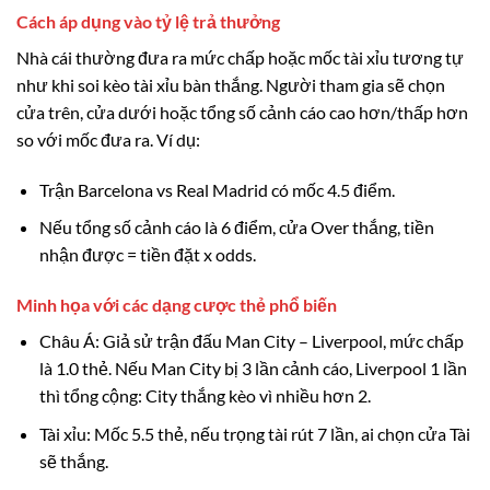
Cách áp dụng vào tỷ lệ trả thưởng
Nhà cái thường đưa ra mức chấp hoặc mốc tài xỉu tương tự
như khi soi kèo tài xỉu bàn thắng. Người tham gia sẽ chọn
cửa trên, cửa dưới hoặc tổng số cảnh cáo cao hơn/thấp hơn
so với mốc đưa ra. Ví dụ:
Trận Barcelona vs Real Madrid có mốc 4.5 điểm.
Nếu tổng số cảnh cáo là 6 điểm, cửa Over thắng, tiền
nhận được = tiền đặt x odds.
Minh họa với các dạng cược thẻ phổ biến
Châu Á: Giả sử trận đấu Man City – Liverpool, mức chấp
là 1.0 thẻ. Nếu Man City bị 3 lần cảnh cáo, Liverpool 1 lần
thì tổng cộng: City thắng kèo vì nhiều hơn 2.
Tài xỉu: Mốc 5.5 thẻ, nếu trọng tài rút 7 lần, ai chọn cửa Tài
sẽ thắng.