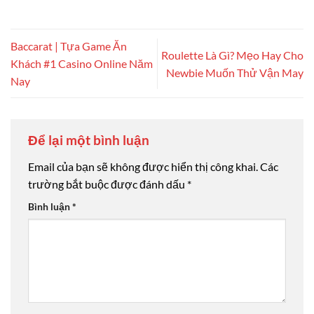
Baccarat | Tựa Game Ăn
Roulette Là Gì? Mẹo Hay Cho
Khách #1 Casino Online Năm
Newbie Muốn Thử Vận May
Nay
Để lại một bình luận
Email của bạn sẽ không được hiển thị công khai.
Các
trường bắt buộc được đánh dấu
*
Bình luận
*