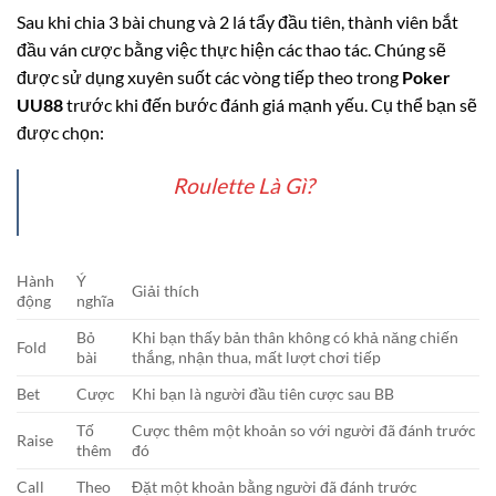
Sau khi chia 3 bài chung và 2 lá tẩy đầu tiên, thành viên bắt
đầu ván cược bằng việc thực hiện các thao tác. Chúng sẽ
được sử dụng xuyên suốt các vòng tiếp theo trong
Poker
UU88
trước khi đến bước đánh giá mạnh yếu. Cụ thể bạn sẽ
được chọn:
Xem Thêm :
Roulette Là Gì?
Hướng Dẫn
Cách Chơi & Luật Roulette Dễ Hiểu Nhất
Hành
Ý
Giải thích
động
nghĩa
Bỏ
Khi bạn thấy bản thân không có khả năng chiến
Fold
bài
thắng, nhận thua, mất lượt chơi tiếp
Bet
Cược
Khi bạn là người đầu tiên cược sau BB
Tố
Cược thêm một khoản so với người đã đánh trước
Raise
thêm
đó
Call
Theo
Đặt một khoản bằng người đã đánh trước