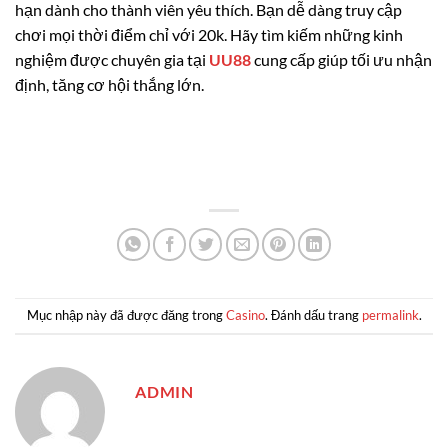
hạn dành cho thành viên yêu thích. Bạn dễ dàng truy cập
chơi mọi thời điểm chỉ với 20k. Hãy tìm kiếm những kinh
nghiệm được chuyên gia tại
UU88
cung cấp giúp tối ưu nhận
định, tăng cơ hội thắng lớn.
Mục nhập này đã được đăng trong
Casino
. Đánh dấu trang
permalink
.
ADMIN