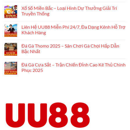
Xổ Số Miền Bắc – Loại Hình Dự Thưởng Giải Trí
Truyền Thống
Liên Hệ UU88 Miễn Phí 24/7, Đa Dạng Kênh Hỗ Trợ
Khách Hàng
Đá Gà Thomo 2025 – Sân Chơi Gà Chọi Hấp Dẫn
Bậc Nhất
Đá Gà Cựa Sắt – Trận Chiến Đỉnh Cao Kê Thủ Chinh
Phục 2025