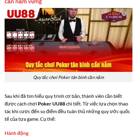
cần nắm vững
Quy tắc chơi Poker tân binh cần nắm
Sau khi đã tìm hiểu quy trình cơ bản, thành viên cần biết
được cách chơi
Poker UU88
chi tiết. Từ việc lựa chọn thao
tác khi cược đến so điểm đều tuân thủ những quy ước quốc
tế của tựa game. Cụ thể:
Hành động