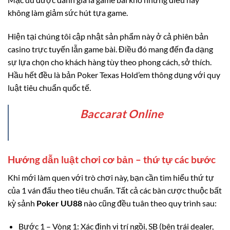
không làm giảm sức hút tựa game.
Hiện tại chúng tôi cập nhật sản phẩm này ở cả phiên bản
casino trực tuyến lẫn game bài. Điều đó mang đến đa dạng
sự lựa chọn cho khách hàng tùy theo phong cách, sở thích.
Hầu hết đều là bản Poker Texas Hold’em thông dụng với quy
luật tiêu chuẩn quốc tế.
Baccarat Online
– Trò
Xem Thêm :
Chơi Bài Cực Hot Tại Casino 2025
Hướng dẫn luật chơi cơ bản – thứ tự các bước
Khi mới làm quen với trò chơi này, bạn cần tìm hiểu thứ tự
của 1 ván đấu theo tiêu chuẩn. Tất cả các bàn cược thuộc bất
kỳ sảnh
Poker UU88
nào cũng đều tuân theo quy trình sau:
Bước 1 – Vòng 1: Xác định vị trí ngồi, SB (bên trái dealer,