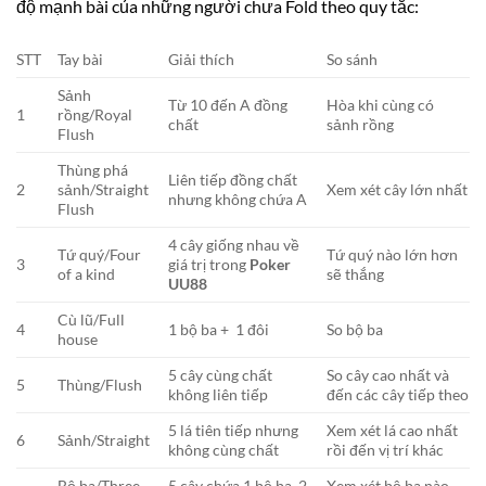
độ mạnh bài của những người chưa Fold theo quy tắc:
ST
T
Tay bài
Giải thích
So sánh
Sảnh
Từ 10 đến A đồng
Hòa khi cùng có
1
rồng/Royal
chất
sảnh rồng
Flush
Thùng phá
Liên tiếp đồng chất
2
sảnh/Straight
Xem xét cây lớn nhất
nhưng không chứa A
Flush
4 cây giống nhau về
Tứ quý/Four
Tứ quý nào lớn hơn
3
giá trị trong
Poker
of a kind
sẽ thắng
UU88
Cù lũ/Full
4
1 bộ ba + 1 đôi
So bộ ba
house
5 cây cùng chất
So cây cao nhất và
5
Thùng/Flush
không liên tiếp
đến các cây tiếp theo
5 lá tiên tiếp nhưng
Xem xét lá cao nhất
6
Sảnh/Straight
không cùng chất
rồi đến vị trí khác
Bộ ba/Three
5 cây chứa 1 bộ ba, 2
Xem xét bộ ba nào