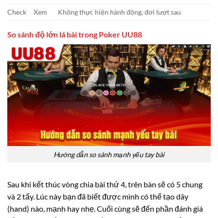
Check
Xem
Không thực hiện hành động, đơi lượt sau
So sánh độ lớn lá bài trong Poker UU88
Hướng dẫn so sánh mạnh yếu tay bài
Sau khi kết thúc vòng chia bài thứ 4, trên bàn sẽ có 5 chung
và 2 tẩy. Lúc này bạn đã biết được mình có thể tạo dây
(hand) nào, mạnh hay nhẹ. Cuối cùng sẽ đến phần đánh giá