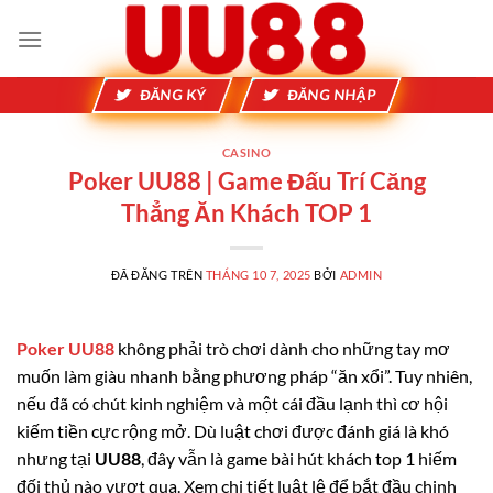
Chuyển
đến
nội
dung
ĐĂNG KÝ
ĐĂNG NHẬP
CASINO
Poker UU88 | Game Đấu Trí Căng
Thẳng Ăn Khách TOP 1
ĐÃ ĐĂNG TRÊN
THÁNG 10 7, 2025
BỞI
ADMIN
Poker UU88
không phải trò chơi dành cho những tay mơ
muốn làm giàu nhanh bằng phương pháp “ăn xổi”. Tuy nhiên,
nếu đã có chút kinh nghiệm và một cái đầu lạnh thì cơ hội
kiếm tiền cực rộng mở. Dù luật chơi được đánh giá là khó
nhưng tại
UU88
, đây vẫn là game bài hút khách top 1 hiếm
đối thủ nào vượt qua. Xem chi tiết luật lệ để bắt đầu chinh