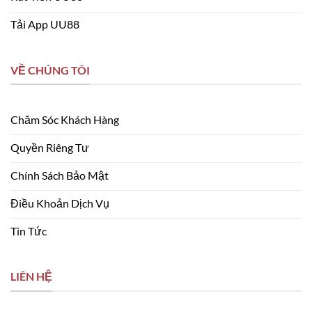
Tải App UU88
VỀ CHÚNG TÔI
Chăm Sóc Khách Hàng
Quyền Riêng Tư
Chính Sách Bảo Mật
Điều Khoản Dịch Vụ
Tin Tức
LIÊN HỆ