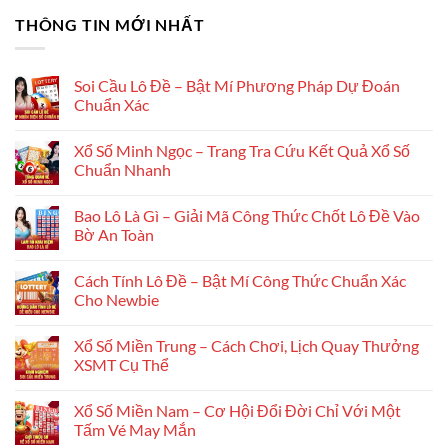
THÔNG TIN MỚI NHẤT
Soi Cầu Lô Đề – Bật Mí Phương Pháp Dự Đoán
Chuẩn Xác
Xổ Số Minh Ngọc – Trang Tra Cứu Kết Quả Xổ Số
Chuẩn Nhanh
Bao Lô Là Gì – Giải Mã Công Thức Chốt Lô Đề Vào
Bờ An Toàn
Cách Tính Lô Đề – Bật Mí Công Thức Chuẩn Xác
Cho Newbie
Xổ Số Miền Trung – Cách Chơi, Lịch Quay Thưởng
XSMT Cụ Thể
Xổ Số Miền Nam – Cơ Hội Đổi Đời Chỉ Với Một
Tấm Vé May Mắn